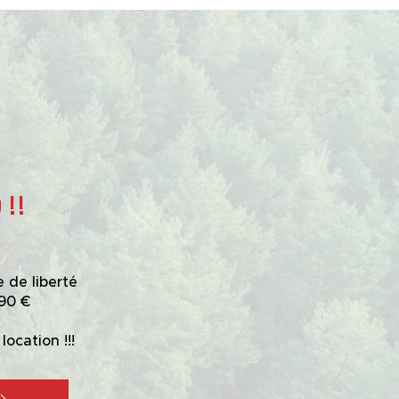
!!
 de liberté
990 €
location !!!