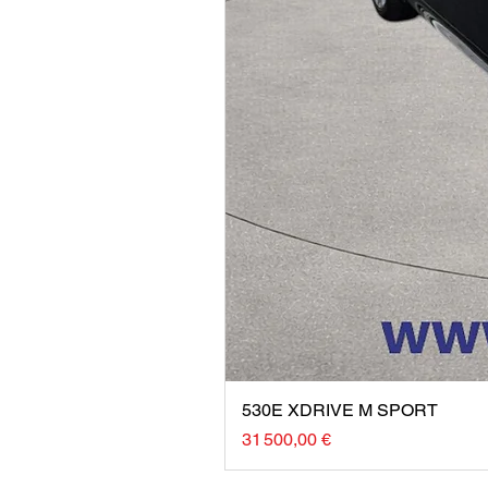
530E XDRIVE M SPORT
Prix
31 500,00 €