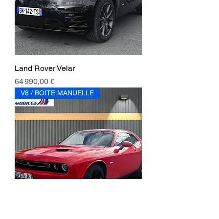
Land Rover Velar
Prix
64 990,00 €
V8 / BOITE MANUELLE