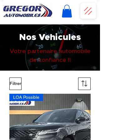
Nos Vehicules
Votre partenaire automobile
de confiance !!
Filtrer
LOA Possible