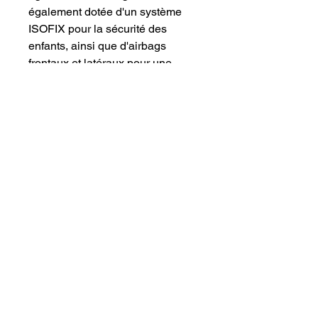
également dotée d'un système
ISOFIX pour la sécurité des
enfants, ainsi que d'airbags
frontaux et latéraux pour une
protection maximale en cas
d'accident. De plus, elle est
équipée d'un support de
téléphone et d'un port USB pour
rester connecté en toutes
circonstances. Ne manquez pas
cette occasion et venez la voir
dès aujourd'hui !